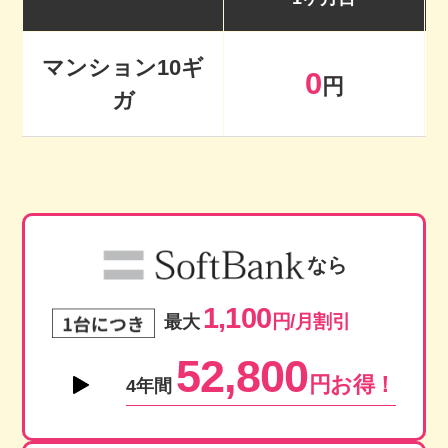
マンション10ギ
0
円
ガ
なら
1,100
円/月割引
最大
52,800
円お得！
4年間