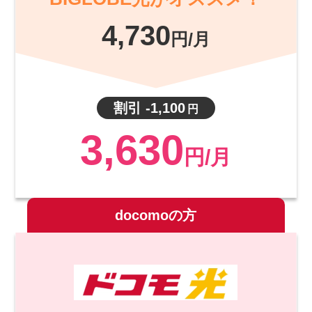
4,730
円/月
割引 -1,100
円
3,630
円/月
docomoの方